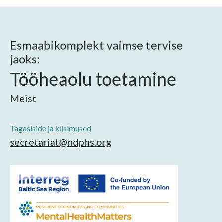
Esmaabikomplekt vaimse tervise
jaoks:
Tööheaolu toetamine
Meist
Tagasiside ja küsimused
secretariat@ndphs.org