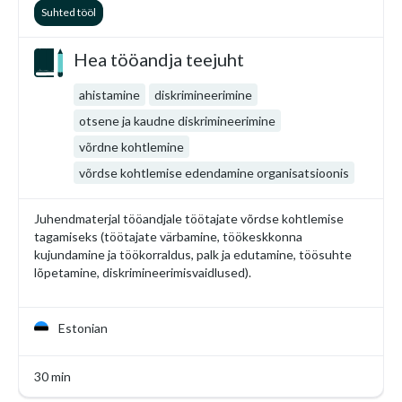
Suhted tööl
Hea tööandja teejuht
ahistamine
diskrimineerimine
otsene ja kaudne diskrimineerimine
võrdne kohtlemine
võrdse kohtlemise edendamine organisatsioonis
Juhendmaterjal tööandjale töötajate võrdse kohtlemise
tagamiseks (töötajate värbamine, töökeskkonna
kujundamine ja töökorraldus, palk ja edutamine, töösuhte
lõpetamine, diskrimineerimisvaidlused).
Estonian
30 min