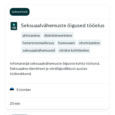
Suhted tööl
Seksuaalvähemuste õigused tööelus
ahistamine
diskrimineerimine
heteronormatiivsus
homovaen
ohvristamine
seksuaalvähemused
võrdne kohtlemine
Infomaterjal seksuaalvähemuste õiguste kohta tööturul.
Seksuaalne identiteet ja võrdõiguslikkust austav
töökeskkond.
Estonian
20 min