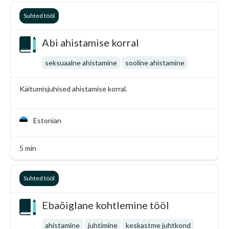
Suhted tööl
Abi ahistamise korral
seksuaalne ahistamine
sooline ahistamine
Käitumisjuhised ahistamise korral.
Estonian
5 min
Suhted tööl
Ebaõiglane kohtlemine tööl
ahistamine
juhtimine
keskastme juhtkond