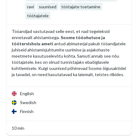
ravi
suunised
töötajate toetamine
töötajatele
Tööandjad vastutavad selle eest, et nad tegeleksid
ennetavalt ahistamisega.
Soome tööohutuse ja
töötervishoiu ameti
antud abimaterjal pakub tööandjatele
juhiseid ahistamisjuhtumite uurimise ja asjakohaste
meetmete kasutuselevõtu kohta. Samuti annab see nõu
töötajatele, kes on olnud tunnistajaks ebaõiglasele
kohtlemisele. Kuigi suunised põhinevad Soome õigusaktidel
ja tavadel, on need kasutatavad ka laiemalt, teistes riikides.
English
Swedish
Finnish
10 min