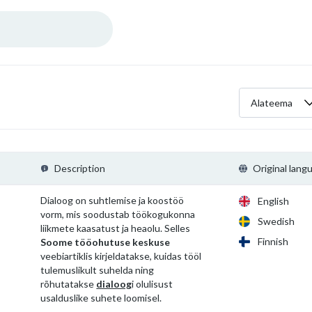
Alateema
Description
Original lang
Dialoog on suhtlemise ja koostöö
English
vorm, mis soodustab töökogukonna
Swedish
liikmete kaasatust ja heaolu. Selles
Finnish
Soome tööohutuse keskuse
veebiartiklis kirjeldatakse, kuidas tööl
tulemuslikult suhelda ning
rõhutatakse
dialoog
i olulisust
usalduslike suhete loomisel.