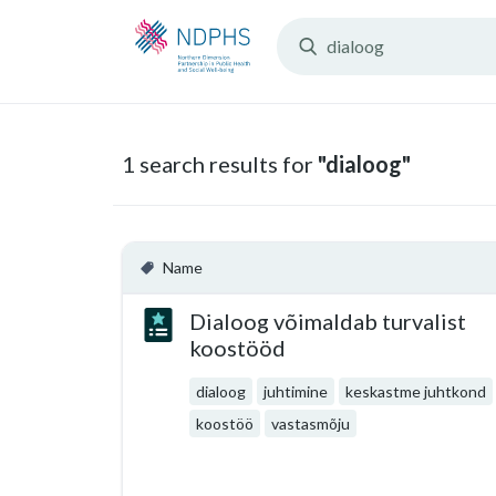
Search
Resources:
1 search results for
"dialoog"
Name
Dialoog võimaldab turvalist
koostööd
dialoog
juhtimine
keskastme juhtkond
koostöö
vastasmõju