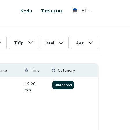
ET
Kodu
Tutvustus
Tüüp
Keel
Aeg
uage
Time
Category
15-20
Suhted tööl
min