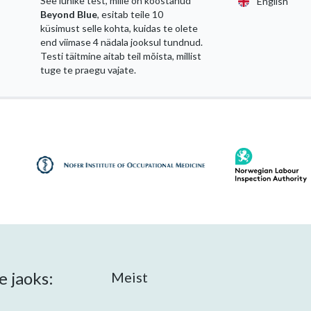
See lühike test, mille on koostanud
English
Beyond Blue
, esitab teile 10
küsimust selle kohta, kuidas te olete
end viimase 4 nädala jooksul tundnud.
Testi täitmine aitab teil mõista, millist
tuge te praegu vajate.
 jaoks:
Meist