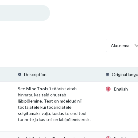
Alateema
Description
Original lang
See
MindTools
’i tööriist aitab
English
hinnata, kas teid ohustab
läbipõlemine. Test on mõeldud nii
töötajatele kui tööandjatele
selgitamaks välja, kuidas te end tööl
tunnete ja kas teil on läbipõlemiserisk.