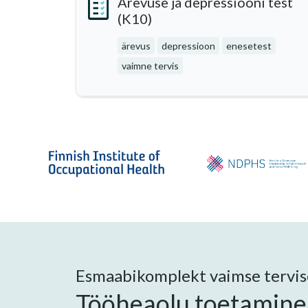
Ärevuse ja depressiooni test
(K10)
ärevus
depressioon
enesetest
vaimne tervis
Esmaabikomplekt vaimse tervise
Tööheaolu toetamine