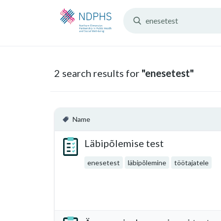
Search
Resources:
2 search results for
"enesetest"
Name
Läbipõlemise test
enesetest
läbipõlemine
töötajatele