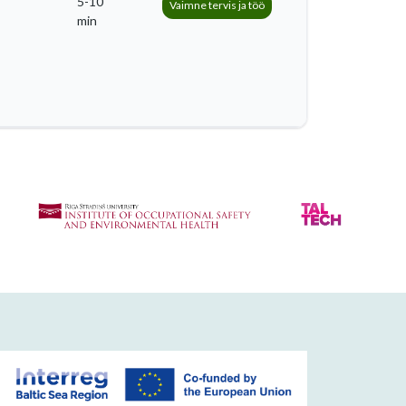
5-10
Vaimne tervis ja töö
min