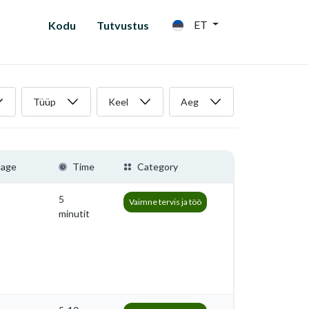
ET
Kodu
Tutvustus
Tüüp
Keel
Aeg
uage
Time
Category
5
Vaimne tervis ja töö
minutit