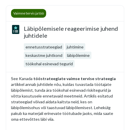
Vaimne tervis ja töö
Läbipõlemisele reageerimise juhend
juhtidele
ennetusstrateegiad
juhtimine
keskastme juhtkond
läbipõlemine
töökohal esinevad tegurid
See Kanada
tööstrateegiate vaimse tervise strateegia
artikkel annab juhtidele nõu, kuidas tuvastada töötajate
läbipõlemist, tunda ära töökohal esinevad riskitegurid ja
võtta kasutusele ennetavaid meetmeid. Artiklis esitatud
strateegiad võivad aidata kaitsta neid, kes on
läbipõlemisohus või taastuvad läbipõlemisest. Lehekülg
pakub ka materjali erinevate töötubade jaoks, mida saate
oma ettevõttes läbi viia.