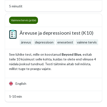
5 minutit
Vaimne tervis ja töö
Ärevuse ja depressiooni test (K10)
ärevus
depressioon
enesetest
vaimne tervis
See lühike test, mille on koostanud
Beyond Blue
, esitab
teile 10 küsimust selle kohta, kuidas te olete end viimase 4
nädala jooksul tundnud. Testi täitmine aitab teil mõista,
millist tuge te praegu vajate.
English
5-10 min