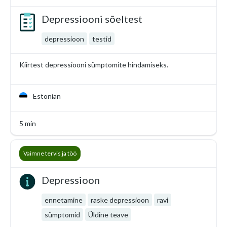
Depressiooni sõeltest
depressioon
testid
Kiirtest depressiooni sümptomite hindamiseks.
Estonian
5 min
Vaimne tervis ja töö
Depressioon
ennetamine
raske depressioon
ravi
sümptomid
Üldine teave