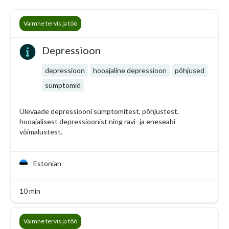
Vaimne tervis ja töö
Depressioon
depressioon
hooajaline depressioon
põhjused
sümptomid
Ülevaade depressiooni sümptomitest, põhjustest,
hooajalisest depressioonist ning ravi- ja eneseabi
võimalustest.
Estonian
10 min
Vaimne tervis ja töö