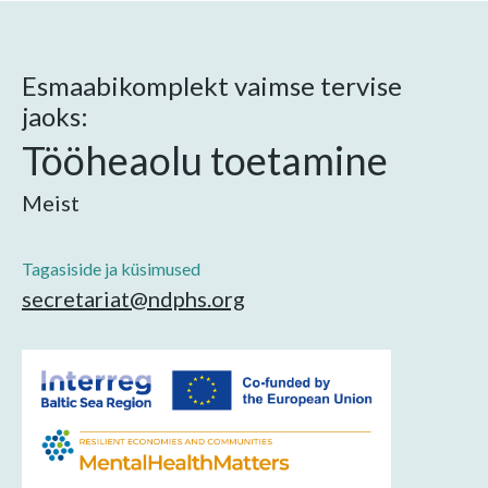
Esmaabikomplekt vaimse tervise
jaoks:
Tööheaolu toetamine
Meist
Tagasiside ja küsimused
secretariat@ndphs.org