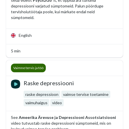
seda videot
Psych2Go
‘lt, et õppida ära tundma
depressiooni varjatud sümptomeid. Palun pöörduge
tervishoiutöötaja poole, kui märkate endal neid
sümptomeid.
English
5 min
Vaimne tervis ja töö
Raske depressiooni
raske depressioon
vaimse tervise toetamine
vaimuhaigus
video
See
Ameerika Ärevuse ja Depressiooni Assotsiatsiooni
video tutvustab raske depressiooni sümptomeid, mis on
levinud vaimse tervise probleem.