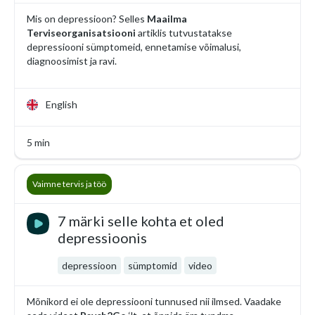
Mis on depressioon? Selles
Maailma
Terviseorganisatsiooni
artiklis tutvustatakse
depressiooni sümptomeid, ennetamise võimalusi,
diagnoosimist ja ravi.
English
5 min
Vaimne tervis ja töö
7 märki selle kohta et oled
depressioonis
depressioon
sümptomid
video
Mõnikord ei ole depressiooni tunnused nii ilmsed. Vaadake