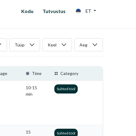
ET
Kodu
Tutvustus
Tüüp
Keel
Aeg
uage
Time
Category
10-15
Suhted tööl
min
15
Suhted tööl