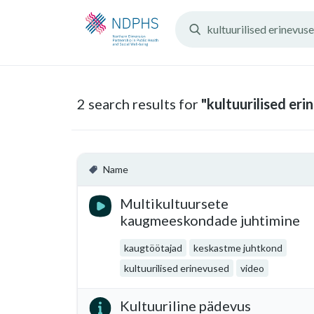
Search
Resources:
2 search results for
"kultuurilised eri
Name
Multikultuursete
kaugmeeskondade juhtimine
kaugtöötajad
keskastme juhtkond
kultuurilised erinevused
video
Kultuuriline pädevus