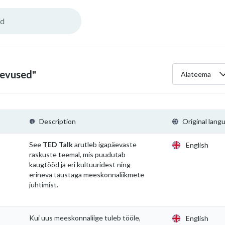
nevused"
Alateema
Description
Original lang
See
TED Talk
arutleb igapäevaste
English
raskuste teemal, mis puudutab
kaugtööd ja eri kultuuridest ning
erineva taustaga meeskonnaliikmete
juhtimist.
Kui uus meeskonnaliige tuleb tööle,
English