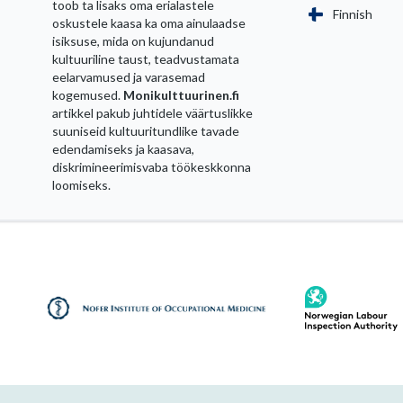
toob ta lisaks oma erialastele
Finnish
oskustele kaasa ka oma ainulaadse
isiksuse, mida on kujundanud
kultuuriline taust, teadvustamata
eelarvamused ja varasemad
kogemused.
Monikulttuurinen.fi
artikkel pakub juhtidele väärtuslikke
suuniseid kultuuritundlike tavade
edendamiseks ja kaasava,
diskrimineerimisvaba töökeskkonna
loomiseks.