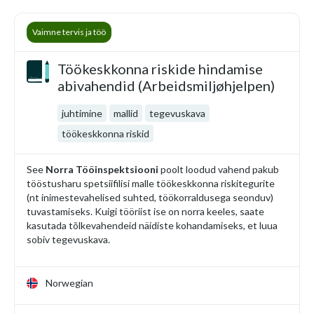
Vaimne tervis ja töö
Töökeskkonna riskide hindamise
abivahendid (Arbeidsmiljøhjelpen)
juhtimine
mallid
tegevuskava
töökeskkonna riskid
See
Norra Tööinspektsiooni
poolt loodud vahend pakub
tööstusharu spetsiifilisi malle töökeskkonna riskitegurite
(nt inimestevahelised suhted, töökorraldusega seonduv)
tuvastamiseks. Kuigi tööriist ise on norra keeles, saate
kasutada tõlkevahendeid näidiste kohandamiseks, et luua
sobiv tegevuskava.
Norwegian