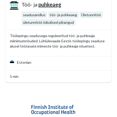
Töö- ja
puhkeaeg
seadusandlus
töö- ja puhkeaeg
Ületunnitöö
ületunnitöö isikulised piirangud
Töölepingu seadusega reguleeritud töö- ja puhkeaja
miinimumnõuded. Lühiülevaade Eestis töölepingu seaduse
alusel töötavate inimeste töö- ja puhkeaja nõuetest.
Estonian
5 min