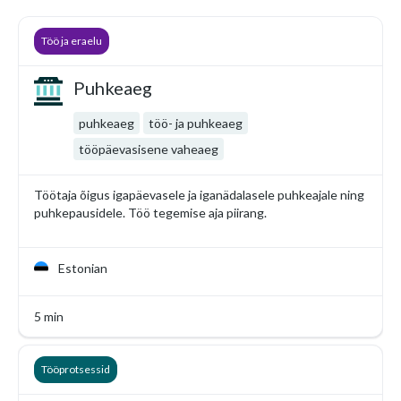
Töö ja eraelu
Puhkeaeg
puhkeaeg
töö- ja puhkeaeg
tööpäevasisene vaheaeg
Töötaja õigus igapäevasele ja iganädalasele puhkeajale ning
puhkepausidele. Töö tegemise aja piirang.
Estonian
5 min
Tööprotsessid