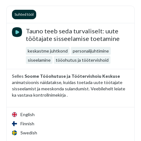
Suhted tööl
Tauno teeb seda turvaliselt: uute
töötajate sisseelamise toetamine
keskastme juhtkond
personalijuhtimine
siseelamine
tööohutus ja töötervishoid
Selles
Soome Tööohutuse ja Töötervishoiu Keskuse
animatsioonis näidatakse, kuidas toetada uute töötajate
sisseelamist ja meeskonda sulandumist. Veebilehelt leiate
ka vastava kontrollnimekirja .
English
Finnish
Swedish