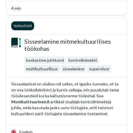
4 min
Suhted tööl
Sisseelamine mitmekultuurilises
töökohas
keskastme juhtkond
kontrollnimekiri
multikultuurilisus
siseelamine
superviisor
Sisseelamisel on oluline roll selles, et igaüks tunneks, et ta
on osa töökollektiivist ja kursis sellega, mis puudutab tema
tööülesandeid kui ka käitumisnorme töökohal. See
Monikulttuurinen.fi
artikkel sisaldab kontrollnimekirja
juhile, mida kasutada jaoks uute töötajate, eriti teistest
kultuuridest pärit töötajate sisseelamise toetamisel.
English