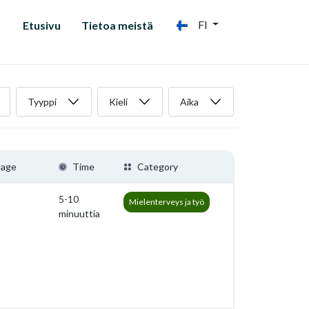
FI
Etusivu
Tietoa meistä
Tyyppi
Kieli
Aika
uage
Time
Category
5-10
Mielenterveys ja työ
minuuttia