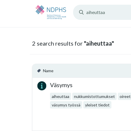
Search
Resources:
2 search results for
"aiheuttaa"
Name
Väsymys
aiheuttaa
nukkumistottumukset
oireet
väsymys työssä
yleiset tiedot