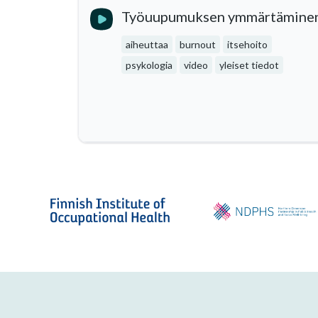
Työuupumuksen ymmärtämine
aiheuttaa
burnout
itsehoito
psykologia
video
yleiset tiedot