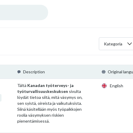
Kategoria
Description
Original lang
Tältä
Kanadan työterveys- ja
English
työturvallisuuskeskuksen
sivulta
löydät tietoa siitä, mitä väsymys on,
sen syistä, oireista ja vaikutuksista.
Siinä käsitellään myös työpaikkojen
roolia väsymyksen riskien
pienentämisessä.