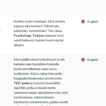
Kuinka usein huomaat, että sinulta
English
loppuu aika kesken? Viikoittain,
päivittäin, tunneittain? Tee tämä
Psychology Todayn
tekemä testi
selvittääksesi, kuinka hyvin käytät
aikaasi.
Aina päällä oleva työkulttuuri ei ole
English
haitaksi vain henkilökohtaiselle
hyvinvoinnillemme vaan myös
työllemme. Katso tämä Harvardin
kauppakorkeakoulun professorin
TED-puhe
ja tutustu huonoihin
tapoihin, jotka estävät meitä
saamasta vapaa-ajastamme sitä, mitä
tarvitsemme, sekä kolmeen
käytännön askeleeseen, joiden avulla