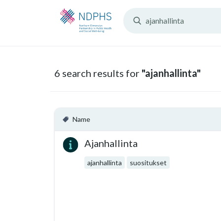
Search
Resources:
6 search results for
"ajanhallinta"
Name
Ajanhallinta
ajanhallinta
suositukset