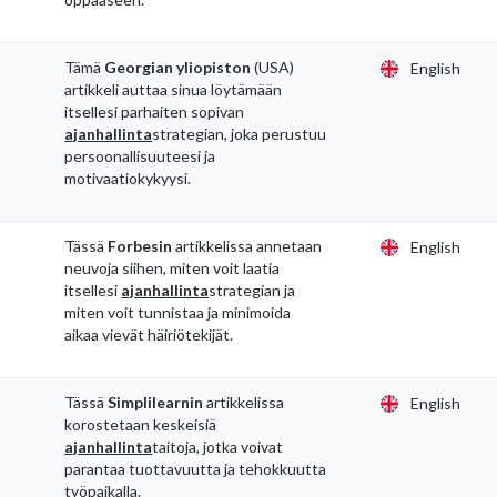
Tämä
Georgian yliopiston
(USA)
English
artikkeli auttaa sinua löytämään
itsellesi parhaiten sopivan
ajanhallinta
strategian, joka perustuu
persoonallisuuteesi ja
motivaatiokykyysi.
Tässä
Forbesin
artikkelissa annetaan
English
neuvoja siihen, miten voit laatia
itsellesi
ajanhallinta
strategian ja
miten voit tunnistaa ja minimoida
aikaa vievät häiriötekijät.
Tässä
Simplilearnin
artikkelissa
English
korostetaan keskeisiä
ajanhallinta
taitoja, jotka voivat
parantaa tuottavuutta ja tehokkuutta
työpaikalla.