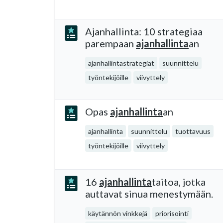
Ajanhallinta: 10 strategiaa
parempaan
ajanhallinta
an
ajanhallintastrategiat
suunnittelu
työntekijöille
viivyttely
Opas
ajanhallinta
an
ajanhallinta
suunnittelu
tuottavuus
työntekijöille
viivyttely
16
ajanhallinta
taitoa, jotka
auttavat sinua menestymään.
käytännön vinkkejä
priorisointi