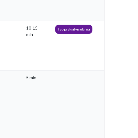
10-15
Työ ja yksityiselämä
min
5 min