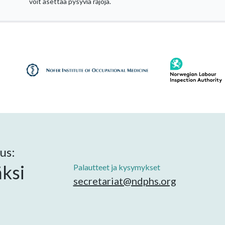
voit asettaa pysyviä rajoja.
us:
ksi
Palautteet ja kysymykset
secretariat@ndphs.org