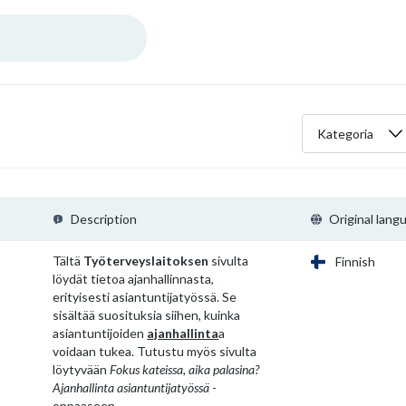
Kategoria
Description
Original lang
Tältä
Työterveyslaitoksen
sivulta
Finnish
löydät tietoa ajanhallinnasta,
erityisesti asiantuntijatyössä. Se
sisältää suosituksia siihen, kuinka
asiantuntijoiden
ajanhallinta
a
voidaan tukea. Tutustu myös sivulta
löytyvään
Fokus kateissa, aika palasina?
Ajanhallinta asiantuntijatyössä
-
oppaaseen.