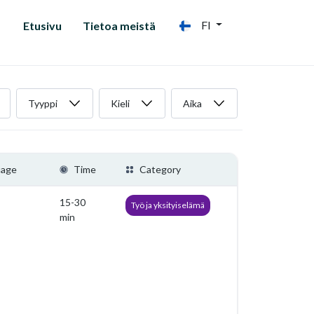
FI
Etusivu
Tietoa meistä
Tyyppi
Kieli
Aika
uage
Time
Category
15-30
Työ ja yksityiselämä
min