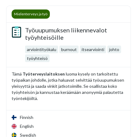
Mielenterveys ja työ
Työuupumuksen liikennevalot
työyhteisöille
arviointityökalu
burnout
itsearviointi
johto
työyhteisö
Tämä
Työterveyslaitoksen
luoma kysely on tarkoitettu
työpaikan johdolle, jotka haluavat selvittää työuupumuksen
yleisyyttä ja saada vinkit jatkotoimille. Se osallistaa koko
työyhteisön ja kannustaa keräämään anonyymiä palautetta
työntekijöiltä.
Finnish
English
Swedish