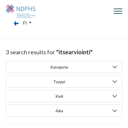
FI
3 search results for
"itsearviointi"
Kategoria
Tyyppi
Kieli
Aika