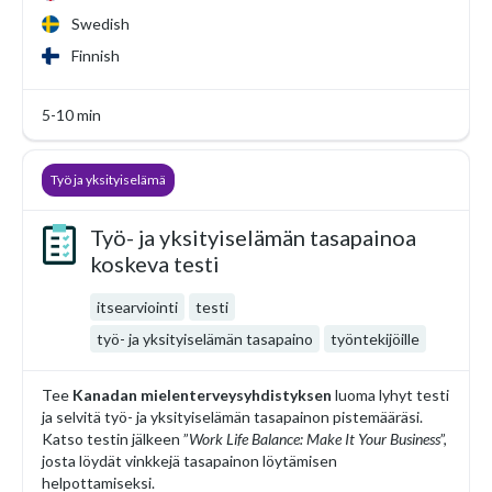
Swedish
Finnish
5-10 min
Työ ja yksityiselämä
Työ- ja yksityiselämän tasapainoa
koskeva testi
itsearviointi
testi
työ- ja yksityiselämän tasapaino
työntekijöille
Tee
Kanadan mielenterveysyhdistyksen
luoma lyhyt testi
ja selvitä työ- ja yksityiselämän tasapainon pistemääräsi.
Katso testin jälkeen ”
Work Life Balance: Make It Your Business
”,
josta löydät vinkkejä tasapainon löytämisen
helpottamiseksi.