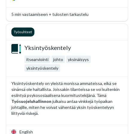
5 min vastaamiseen + tulosten tarkastelu
Työsuhteet
Yksintyöskentely
itsearviointi
johto
yksinäisyys
yksintyöskentely
Yksintyöskentely on yleistä monissa ammateissa, eikä se
sinänsä ole haitallista. Joissakin tilanteissa se voi kuitenkin
esiintyä psykososiaalisena kuormitustekijänä. Tämä
Työsuojeluhallinnon
julkaisu antaa vinkkejä työpaikan
johtajille, miten he voivat vähentää yksin työskentelyyn
liittyviä riskejä.
English