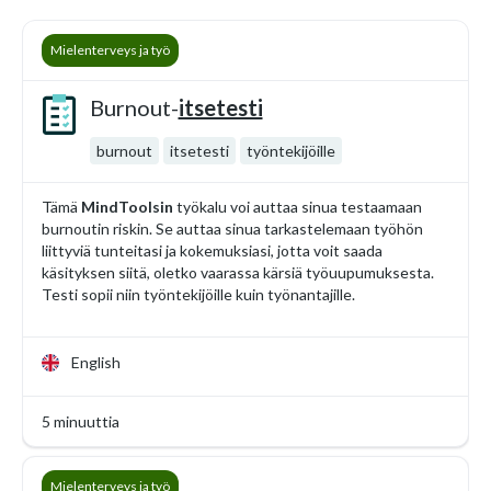
Mielenterveys ja työ
Burnout-
itsetesti
burnout
itsetesti
työntekijöille
Tämä
MindToolsin
työkalu voi auttaa sinua testaamaan
burnoutin riskin. Se auttaa sinua tarkastelemaan työhön
liittyviä tunteitasi ja kokemuksiasi, jotta voit saada
käsityksen siitä, oletko vaarassa kärsiä työuupumuksesta.
Testi sopii niin työntekijöille kuin työnantajille.
English
5 minuuttia
Mielenterveys ja työ