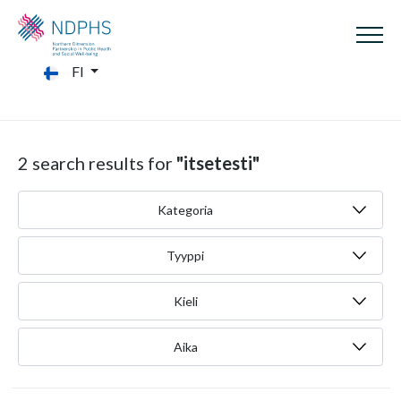
FI
2 search results for
"itsetesti"
Kategoria
Tyyppi
Kieli
Aika