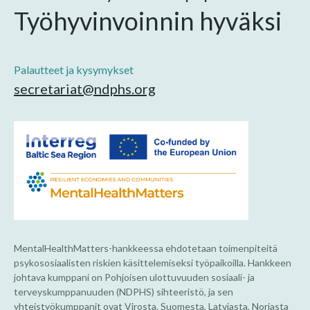
Työhyvinvoinnin hyväksi
Palautteet ja kysymykset
secretariat@ndphs.org
MentalHealthMatters-hankkeessa ehdotetaan toimenpiteitä
psykososiaalisten riskien käsittelemiseksi työpaikoilla. Hankkeen
johtava kumppani on Pohjoisen ulottuvuuden sosiaali- ja
terveyskumppanuuden (NDPHS) sihteeristö, ja sen
yhteistyökumppanit ovat Virosta, Suomesta, Latviasta, Norjasta