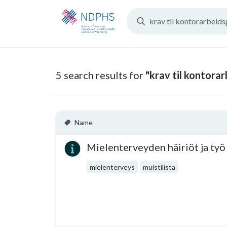
Search
Resources:
5 search results for
"krav til kontorar
Name
Mielenterveyden häiriöt ja työ
mielenterveys
muistilista