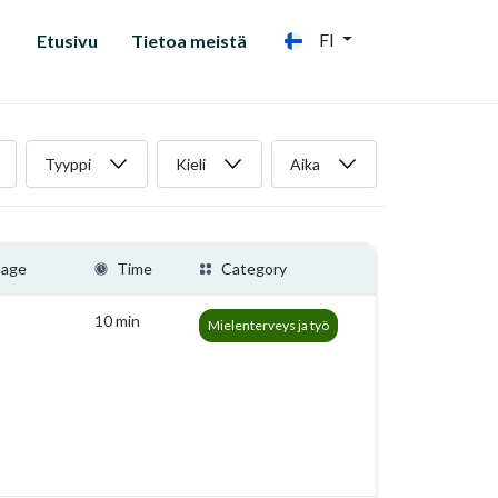
FI
Etusivu
Tietoa meistä
Tyyppi
Kieli
Aika
uage
Time
Category
10 min
Mielenterveys ja työ