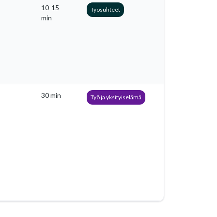
10-15
Työsuhteet
min
30 min
Työ ja yksityiselämä