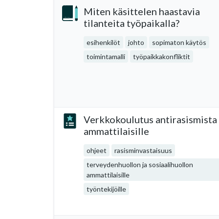
Miten käsittelen haastavia
tilanteita työpaikalla?
esihenkilöt
johto
sopimaton käytös
toimintamalli
työpaikkakonfliktit
Verkkokoulutus antirasismista
ammattilaisille
ohjeet
rasisminvastaisuus
terveydenhuollon ja sosiaalihuollon
ammattilaisille
työntekijöille