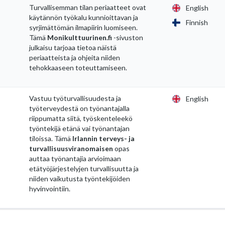
Turvallisemman tilan periaatteet ovat
English
käytännön työkalu kunnioittavan ja
Finnish
syrjimättömän ilmapiirin luomiseen.
Tämä
Monikulttuurinen.fi
-sivuston
julkaisu tarjoaa tietoa näistä
periaatteista ja ohjeita niiden
tehokkaaseen toteuttamiseen.
Vastuu työturvallisuudesta ja
English
työterveydestä on työnantajalla
riippumatta siitä, työskenteleekö
työntekijä etänä vai työnantajan
tiloissa. Tämä
Irlannin terveys- ja
turvallisuusviranomaisen
opas
auttaa työnantajia arvioimaan
etätyöjärjestelyjen turvallisuutta ja
niiden vaikutusta työntekijöiden
hyvinvointiin.