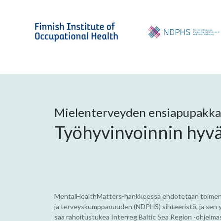
Mielenterveyden ensiapupakka
Työhyvinvoinnin hyvä
MentalHealthMatters-hankkeessa ehdotetaan toimenpite
ja terveyskumppanuuden (NDPHS) sihteeristö, ja sen y
saa rahoitustukea Interreg Baltic Sea Region -ohjelma