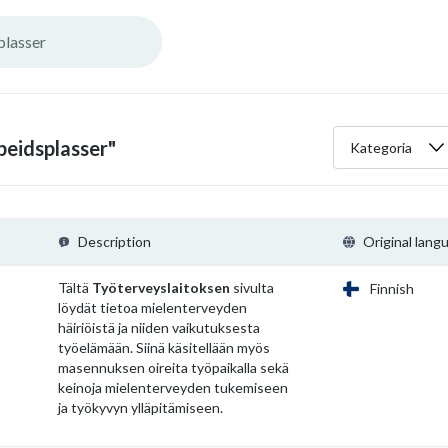
beidsplasser"
Kategoria
Description
Original lang
Tältä
Työterveyslaitoksen
sivulta
Finnish
löydät tietoa mielenterveyden
häiriöistä ja niiden vaikutuksesta
työelämään. Siinä käsitellään myös
masennuksen oireita työpaikalla sekä
keinoja mielenterveyden tukemiseen
ja työkyvyn ylläpitämiseen.