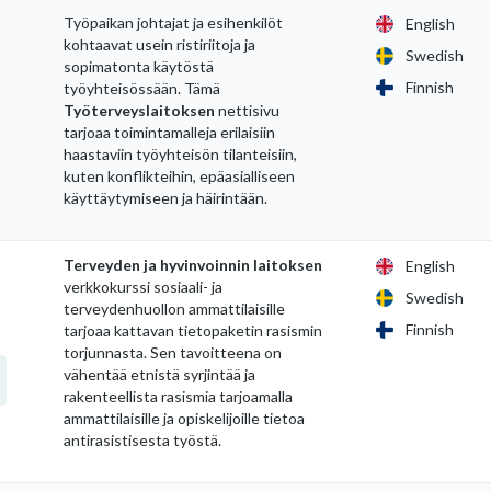
Työpaikan johtajat ja esihenkilöt
English
kohtaavat usein ristiriitoja ja
Swedish
sopimatonta käytöstä
Finnish
työyhteisössään. Tämä
Työterveyslaitoksen
nettisivu
tarjoaa toimintamalleja erilaisiin
haastaviin työyhteisön tilanteisiin,
kuten konflikteihin, epäasialliseen
käyttäytymiseen ja häirintään.
Terveyden ja hyvinvoinnin laitoksen
English
verkkokurssi sosiaali- ja
Swedish
terveydenhuollon ammattilaisille
Finnish
tarjoaa kattavan tietopaketin rasismin
torjunnasta. Sen tavoitteena on
vähentää etnistä syrjintää ja
rakenteellista rasismia tarjoamalla
ammattilaisille ja opiskelijoille tietoa
antirasistisesta työstä.