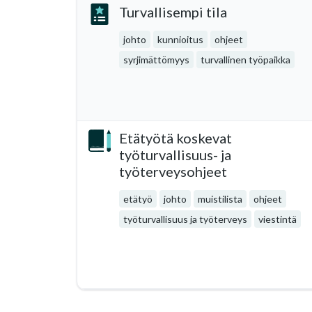
Turvallisempi tila
johto
kunnioitus
ohjeet
syrjimättömyys
turvallinen työpaikka
Etätyötä koskevat
työturvallisuus- ja
työterveysohjeet
etätyö
johto
muistilista
ohjeet
työturvallisuus ja työterveys
viestintä