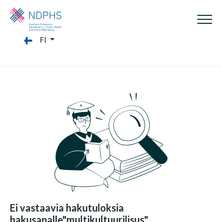
FI
Ei vastaavia hakutuloksia
hakusanalle"multikultuurilisus"