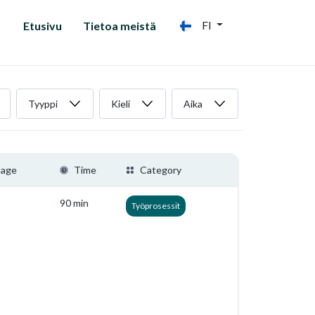
FI
Etusivu
Tietoa meistä
Tyyppi
Kieli
Aika
uage
Time
Category
90 min
Työprosessit