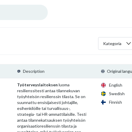
Kategoria
Description
Original lang
Työterveyslaitoksen
luoma
English
resilienssitesti antaa tilannekuvan
Swedish
työyhteisön resilienssin tilasta. Se on
Finnish
suunnattu ensisijaisesti johtajille,
esihenkilöille tai turvallisuus-,
strategia- tai HR-ammattilaisille. Testi
antaa tilannekatsauksen työyhteisön
organisaatioresilienssin tilasta ja
suosittelee, mikä työkalusarjan osa