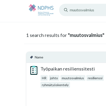
Search
Resources:
1 search results for
"muutosvalmius"
Name
Työpaikan resilienssitesti
HR
johto
muutosvalmius
resilienssi
ryhmätyöskentely