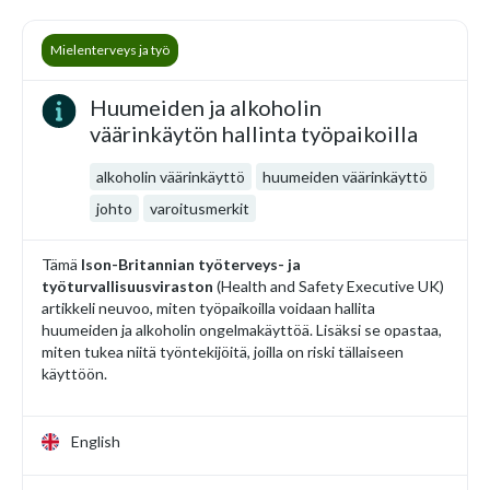
Mielenterveys ja työ
Huumeiden ja alkoholin
väärinkäytön hallinta työpaikoilla
alkoholin väärinkäyttö
huumeiden väärinkäyttö
johto
varoitusmerkit
Tämä
Ison-Britannian työterveys- ja
työturvallisuusviraston
(Health and Safety Executive UK)
artikkeli neuvoo, miten työpaikoilla voidaan hallita
huumeiden ja alkoholin ongelmakäyttöä. Lisäksi se opastaa,
miten tukea niitä työntekijöitä, joilla on riski tällaiseen
käyttöön.
English