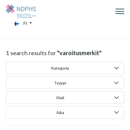
FI
1 search results for
"varoitusmerkit"
Kategoria
Tyyppi
Kieli
Aika