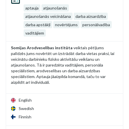
aptauja
atjaunošanās
atjaunošanās veicināšana
darba aizsardzība
darba apstākļi
novērtējums
personālvadība
vadītājiem
Somijas Arodveselības institūta
veiktais pētījums
palīdzēs jums novērtēt un izstrādāt darba vietas praksi, lai
veicinātu darbinieku fizisko aktivitāšu veikšanu un
atjaunošanos. Tā ir paredzēta vadītājiem, personāla
speciālistiem, arodveselības un darba aizsardzības
speciālistiem. Aptauja jāaizpilda komandā, taču to var
aizpildīt arī individuāli.
English
Swedish
Finnish