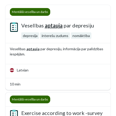
Mentālā veselība un darbs
Veselības
aptauja
par depresiju
depresija
interešu zudums
nomāktība
Veselības
aptauja
par depresiju, informācija par palīdzības
iespējām.
Latvian
10 min
Mentālā veselība un darbs
Exercise according to work -survey