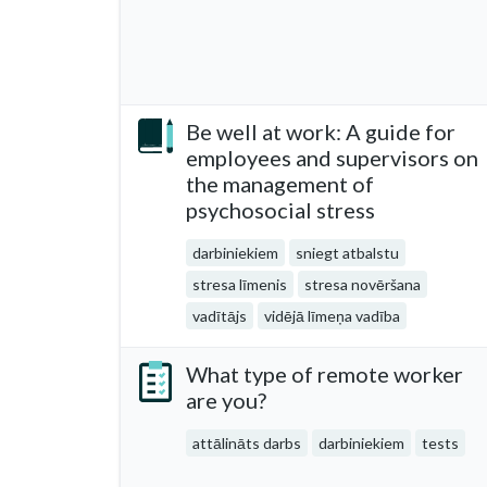
Be well at work: A guide for
employees and supervisors on
the management of
psychosocial stress
darbiniekiem
sniegt atbalstu
stresa līmenis
stresa novēršana
vadītājs
vidējā līmeņa vadība
What type of remote worker
are you?
attālināts darbs
darbiniekiem
tests