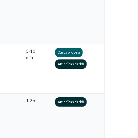
5-10
Darba procesi
min
Attiecības darbā
1-3h
Attiecības darbā