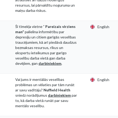
resursus, lai pārvaldītu noguruma un
maiņu darba riskus.
Šī tīmekļa vietne ”
Pareizais virziens
English
man”
palielina informētību par
depresiju un citiem garīgās veselības
traucējumiem, kā arī piedāvā daudzus
bezmaksas resursus, rīkus un
ekspertu ieteikumus par garīgo
veselību darba vietā gan darba
devējiem, gan
darbiniekiem
.
Vai jums ir mentālās veselības
English
problēmas un vēlaties par tām runāt
ar savu vadītāju?
Nuffield Health
sniedz norādījumus
darbiniekiem
par
to, kā darba vietā runāt par savu
mentālo veselību.