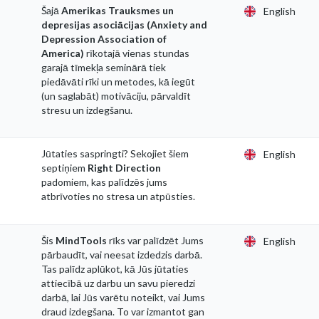
o
Šajā
Amerikas Trauksmes un
English
depresijas asociācijas (Anxiety and
Depression Association of
America)
rīkotajā vienas stundas
garajā tīmekļa seminārā tiek
piedāvāti rīki un metodes, kā iegūt
(un saglabāt) motivāciju, pārvaldīt
stresu un izdegšanu.
Jūtaties saspringti? Sekojiet šiem
English
septiņiem
Right Direction
padomiem, kas palīdzēs jums
atbrīvoties no stresa un atpūsties.
Šis
MindTools
rīks var palīdzēt Jums
English
pārbaudīt, vai neesat izdedzis darbā.
Tas palīdz aplūkot, kā Jūs jūtaties
attiecībā uz darbu un savu pieredzi
darbā, lai Jūs varētu noteikt, vai Jums
draud izdegšana. To var izmantot gan