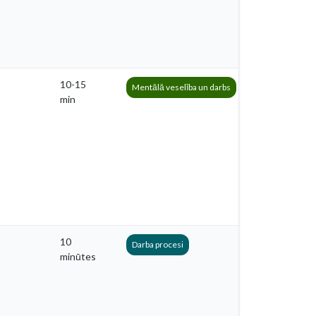
10-15
Mentālā veselība un darbs
min
10
Darba procesi
minūtes