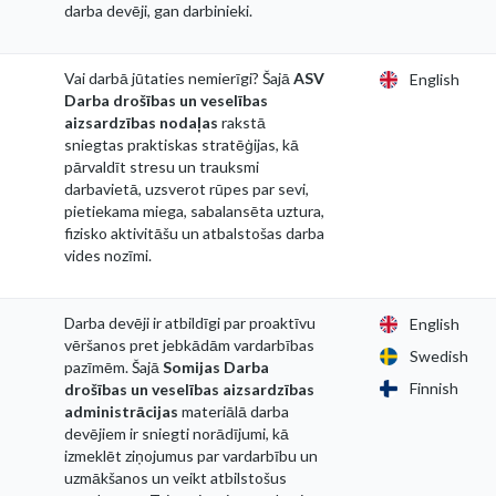
darba devēji, gan darbinieki.
Vai darbā jūtaties nemierīgi? Šajā
ASV
English
Darba drošības un veselības
aizsardzības nodaļas
rakstā
sniegtas praktiskas stratēģijas, kā
pārvaldīt stresu un trauksmi
darbavietā, uzsverot rūpes par sevi,
pietiekama miega, sabalansēta uztura,
fizisko aktivitāšu un atbalstošas darba
vides nozīmi.
Darba devēji ir atbildīgi par proaktīvu
English
vēršanos pret jebkādām vardarbības
Swedish
pazīmēm. Šajā
Somijas Darba
Finnish
drošības un veselības aizsardzības
administrācijas
materiālā darba
devējiem ir sniegti norādījumi, kā
izmeklēt ziņojumus par vardarbību un
uzmākšanos un veikt atbilstošus