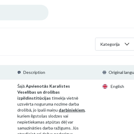
Kategorija
Description
Original lang
Šajā
Apvienotās Karalistes
English
Veselības un drošības
izpildinstitūcijas
tīmekļa vietnē
uzsvērta noguruma nozīme darba
drošībā, jo īpaši maiņu
darbiniekiem
,
kuriem ilgstošas slodzes vai
nepietiekamas atpūtas dēļ var
samazināties darba ražīgums. Jūs
atradīsiet arī dažus noderīgus