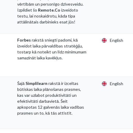
vērtībām un personīgo dzīvesveidu.
Izpildiet šo
Remote.Co
izveidoto
testu, lai noskaidrotu, kāda tipa
attālinātais darbinieks esat jūs!
Forbes
rakstā sniegti padomi, kā
English
izveidot laika pārvaldības stratēģiju,
tostarp kā noteikt un līdz minimumam
samazināt laika kavēkļus.
Šajā
Simplilearn
rakstā ir izceltas
English
būtiskas laika plānošanas prasmes,
kas var uzlabot produktivitāti un
efektivitāti darbavietā. Šeit
apkopotas 12 galvenās laika vadības
prasmes un to, kā tās attīstīt.