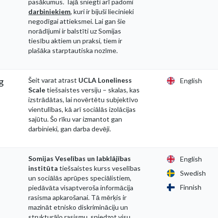
pasākumus. Tajā sniegti arī padomi
darbiniekiem
, kuri ir bijuši liecinieki
negodīgai attieksmei. Lai gan šie
norādījumi ir balstīti uz Somijas
tiesību aktiem un praksi, tiem ir
plašāka starptautiska nozīme.
g
Šeit varat atrast
UCLA Loneliness
English
Scale
tiešsaistes versiju – skalas, kas
izstrādātas, lai novērtētu subjektīvo
vientulības, kā arī sociālās izolācijas
sajūtu. Šo rīku var izmantot gan
darbinieki, gan darba devēji.
Somijas Veselības un labklājības
English
institūta
tiešsaistes kurss veselības
Swedish
un sociālās aprūpes speciālistiem,
Finnish
piedāvāta visaptveroša informācija
rasisma apkarošanai. Tā mērķis ir
mazināt etnisko diskrimināciju un
strukturālo rasismu, sniedzot visu