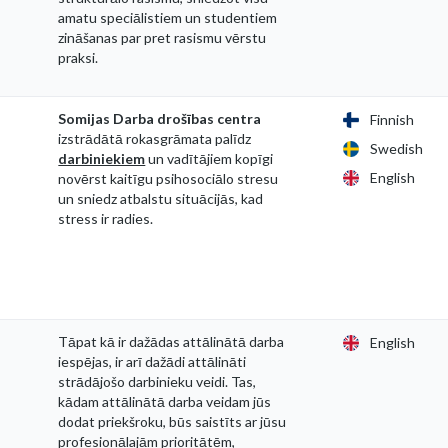
amatu speciālistiem un studentiem
zināšanas par pret rasismu vērstu
praksi.
Somijas Darba drošības centra
Finnish
izstrādātā rokasgrāmata palīdz
Swedish
darbiniekiem
un vadītājiem kopīgi
English
novērst kaitīgu psihosociālo stresu
un sniedz atbalstu situācijās, kad
stress ir radies.
Tāpat kā ir dažādas attālinātā darba
English
iespējas, ir arī dažādi attālināti
strādājošo darbinieku veidi. Tas,
kādam attālinātā darba veidam jūs
dodat priekšroku, būs saistīts ar jūsu
profesionālajām prioritātēm,