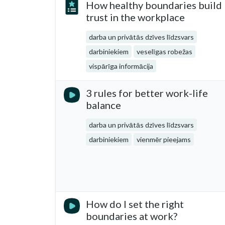
How healthy boundaries build
trust in the workplace
darba un privātās dzīves līdzsvars
darbiniekiem
veselīgas robežas
vispārīga informācija
3 rules for better work-life
balance
darba un privātās dzīves līdzsvars
darbiniekiem
vienmēr pieejams
How do I set the right
boundaries at work?