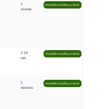
1
Mentālā veselība un darbs
stunda
5-10
Mentālā veselība un darbs
min
5
Mentālā veselība un darbs
minūtes