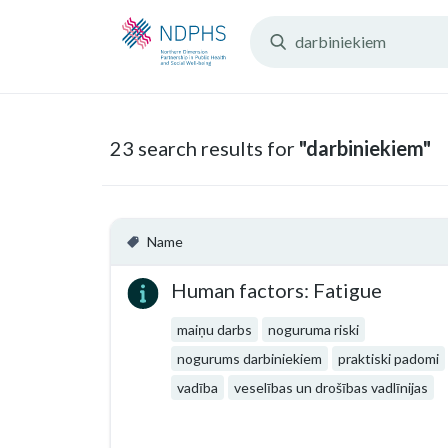
Search
Resources:
23 search results for
"darbiniekiem"
Name
Human factors: Fatigue
maiņu darbs
noguruma riski
nogurums darbiniekiem
praktiski padomi
vadība
veselības un drošības vadlīnijas