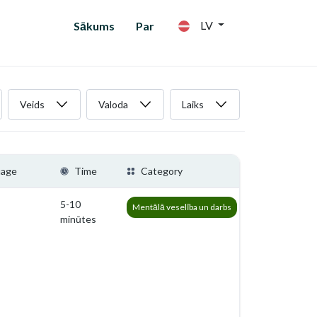
LV
Sākums
Par
Veids
Valoda
Laiks
uage
Time
Category
5-10
Mentālā veselība un darbs
minūtes