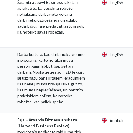
Šajā
Strategy+Business
rakstā ir
English
aprakstīts, kā veselīgu robežu
noteikšana darbavietā veicina
darbinieku uzticēšanos un uzlabo
sadarbību. Tajā piedāvāti astoņi soļi,
kā noteikt savas robežas.
Darba kultūra, kad darbinieks vienmēr
English
ir pieejams, kaitē ne tikai mūsu
personīgajai labbūtībai, bet arī
darbam. Noskatieties šo
TED lekciju
,
lai uzzinātu par sliktajiem ieradumiem,
kas neļauj mums brīvajā laikā gūt to,
kas mums nepieciešams, un par trim
praktiskiem soļiem, kā noteikt
robežas, kas paliek spēkā.
Šajā
Hārvarda Biznesa apskata
English
(Harvard Business Review)
izveidotajā podkāsta raidījumā tiek