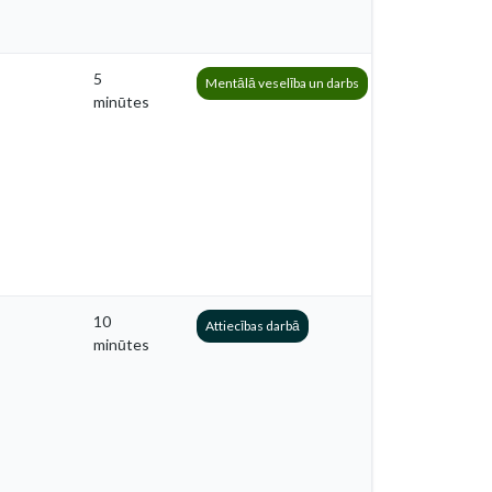
5
Mentālā veselība un darbs
minūtes
10
Attiecības darbā
minūtes