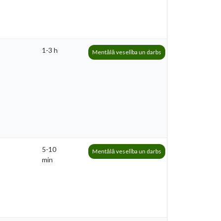
1-3 h
Mentālā veselība un darbs
5-10
Mentālā veselība un darbs
min