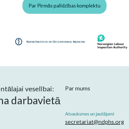
Par Pirmās palīdzības komplektu
tālajai veselībai:
Par mums
na darbavietā
Atsauksmes un jautājumi
secretariat@ndphs.org