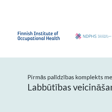
Pirmās palīdzības komplekts men
Labbūtības veicināša