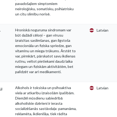
pavadošajiem simptomiem
neiroloģisku, somatisku, psihiatrisku
un citu slimību norisē.
–
Hroniskā noguruma sindromam var
Latvian
būt dažādi cēloņi – gan vīrusu
izraisītas saslimšanas, gan ilgstoša
emocionāla un fiziska spriedze, gan
vitamīnu un miega trūkums. Ārstēt to
var, pirmkārt, pārskatot savu ikdienas
rutīnu, veltot pietiekami daudz laika
miegam un fiziskām aktivitātēm, bet
palīdzēt var arī medikamenti.
du
Alkohols ir toksiska un psihoaktīva
Latvian
viela ar atkarību izraisošām īpašībām.
Diemžēl mūsdienu sabiedrībā
alkoholiskie dzērieni ir ierasta
socializēšanās sastāvdaļa: pamanāma,
reklamēta, ikdienišķa, tiek rādīta