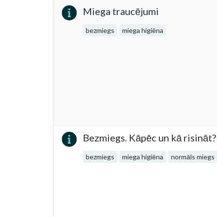
Miega traucējumi
bezmiegs
miega higiēna
Bezmiegs. Kāpēc un kā risināt?
bezmiegs
miega higiēna
normāls miegs