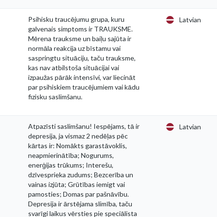
Psihisku traucējumu grupa, kuru
Latvian
galvenais simptoms ir TRAUKSME.
Mērena trauksme un baiļu sajūta ir
normāla reakcija uz bīstamu vai
saspringtu situāciju, taču trauksme,
kas nav atbilstoša situācijai vai
izpaužas pārāk intensīvi, var liecināt
par psihiskiem traucējumiem vai kādu
fizisku saslimšanu.
Atpazīsti saslimšanu! Iespējams, tā ir
Latvian
depresija, ja vismaz 2 nedēļas pēc
kārtas ir: Nomākts garastāvoklis,
neapmierinātība; Nogurums,
enerģijas trūkums; Interešu,
dzīvesprieka zudums; Bezcerība un
vainas izjūta; Grūtības iemigt vai
pamosties; Domas par pašnāvību.
Depresija ir ārstējama slimība, taču
svarīgi laikus vērsties pie speciālista