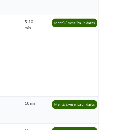
5-10
Mentālā veselība un darbs
min
10 min
Mentālā veselība un darbs