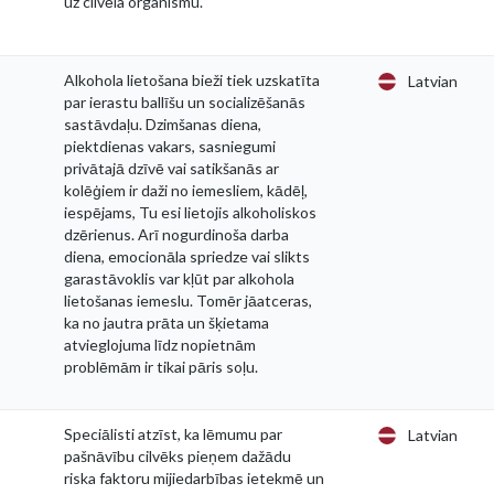
uz cilvēla organismu.
Alkohola lietošana bieži tiek uzskatīta
Latvian
par ierastu ballīšu un socializēšanās
sastāvdaļu. Dzimšanas diena,
piektdienas vakars, sasniegumi
privātajā dzīvē vai satikšanās ar
kolēģiem ir daži no iemesliem, kādēļ,
iespējams, Tu esi lietojis alkoholiskos
dzērienus. Arī nogurdinoša darba
diena, emocionāla spriedze vai slikts
garastāvoklis var kļūt par alkohola
lietošanas iemeslu. Tomēr jāatceras,
ka no jautra prāta un šķietama
atvieglojuma līdz nopietnām
problēmām ir tikai pāris soļu.
Speciālisti atzīst, ka lēmumu par
Latvian
pašnāvību cilvēks pieņem dažādu
riska faktoru mijiedarbības ietekmē un