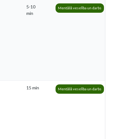
5-10
Mentālā veselība un darbs
min
15 min
Mentālā veselība un darbs