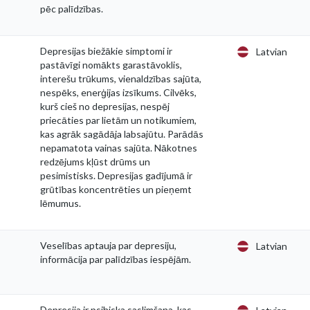
pēc palīdzības.
Depresijas biežākie simptomi ir
Latvian
pastāvīgi nomākts garastāvoklis,
interešu trūkums, vienaldzības sajūta,
nespēks, enerģijas izsīkums. Cilvēks,
kurš cieš no depresijas, nespēj
priecāties par lietām un notikumiem,
kas agrāk sagādāja labsajūtu. Parādās
nepamatota vainas sajūta. Nākotnes
redzējums kļūst drūms un
pesimistisks. Depresijas gadījumā ir
grūtības koncentrēties un pieņemt
lēmumus.
Veselības aptauja par depresiju,
Latvian
informācija par palīdzības iespējām.
Depresija ir psihiska saslimšana, kas