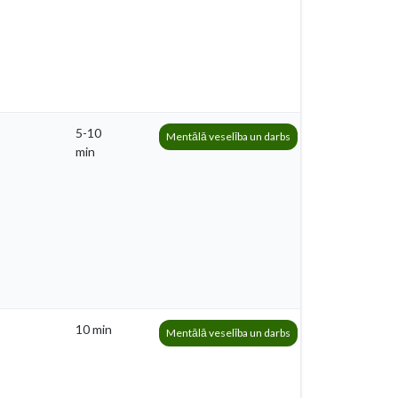
5-10
Mentālā veselība un darbs
min
10 min
Mentālā veselība un darbs