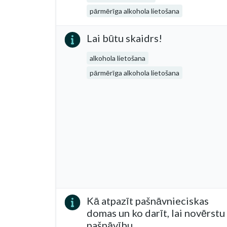
pārmērīga alkohola lietošana
Lai būtu skaidrs!
alkohola lietošana
pārmērīga alkohola lietošana
Kā atpazīt pašnāvnieciskas
domas un ko darīt, lai novērstu
pašnāvību