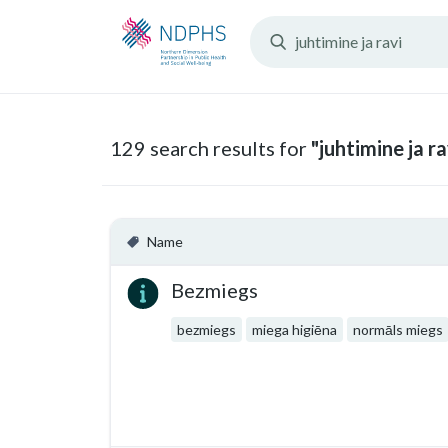
Search
Resources:
129 search results for
"juhtimine ja ra
Name
Bezmiegs
bezmiegs
miega higiēna
normāls miegs