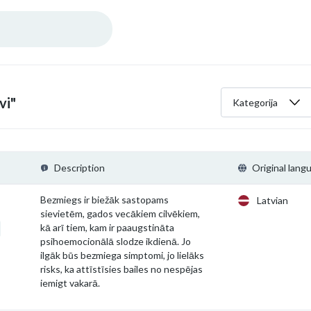
vi"
Kategorija
Description
Original lang
Bezmiegs ir biežāk sastopams
Latvian
sievietēm, gados vecākiem cilvēkiem,
kā arī tiem, kam ir paaugstināta
psihoemocionālā slodze ikdienā. Jo
ilgāk būs bezmiega simptomi, jo lielāks
risks, ka attīstīsies bailes no nespējas
iemigt vakarā.