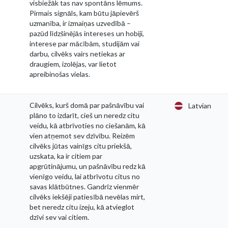
visbiežāk tas nav spontāns lēmums.
Pirmais signāls, kam būtu jāpievērš
uzmanība, ir izmaiņas uzvedībā –
pazūd līdzšinējās intereses un hobiji,
interese par mācībām, studijām vai
darbu, cilvēks vairs netiekas ar
draugiem, izolējas, var lietot
apreibinošas vielas.
Cilvēks, kurš domā par pašnāvību vai
Latvian
plāno to izdarīt, cieš un neredz citu
veidu, kā atbrīvoties no ciešanām, kā
vien atņemot sev dzīvību. Reizēm
cilvēks jūtas vainīgs citu priekšā,
uzskata, ka ir citiem par
apgrūtinājumu, un pašnāvību redz kā
vienīgo veidu, lai atbrīvotu citus no
savas klātbūtnes. Gandrīz vienmēr
cilvēks iekšēji patiesībā nevēlas mirt,
bet neredz citu izeju, kā atvieglot
dzīvi sev vai citiem.