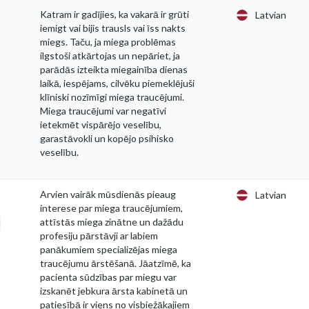
Katram ir gadījies, ka vakarā ir grūti
Latvian
iemigt vai bijis trausls vai īss nakts
miegs. Taču, ja miega problēmas
ilgstoši atkārtojas un nepāriet, ja
parādās izteikta miegainība dienas
laikā, iespējams, cilvēku piemeklējuši
klīniski nozīmīgi miega traucējumi.
Miega traucējumi var negatīvi
ietekmēt vispārējo veselību,
garastāvokli un kopējo psihisko
veselību.
Arvien vairāk mūsdienās pieaug
Latvian
interese par miega traucējumiem,
attīstās miega zinātne un dažādu
profesiju pārstāvji ar labiem
panākumiem specializējas miega
traucējumu ārstēšanā. Jāatzīmē, ka
pacienta sūdzības par miegu var
izskanēt jebkura ārsta kabinetā un
patiesībā ir viens no visbiežākajiem