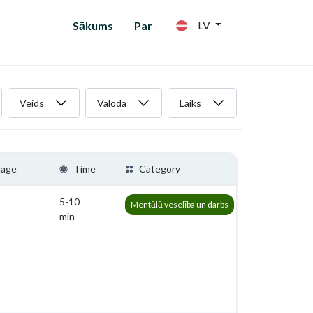
LV
Sākums
Par
Veids
Valoda
Laiks
uage
Time
Category
5-10
Mentālā veselība un darbs
min