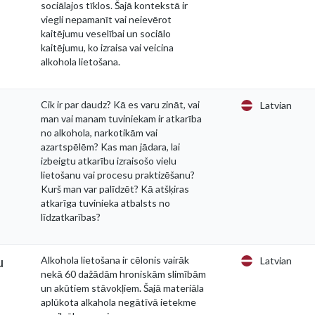
sociālajos tīklos. Šajā kontekstā ir
viegli nepamanīt vai neievērot
kaitējumu veselībai un sociālo
kaitējumu, ko izraisa vai veicina
alkohola lietošana.
Cik ir par daudz? Kā es varu zināt, vai
Latvian
man vai manam tuviniekam ir atkarība
no alkohola, narkotikām vai
azartspēlēm? Kas man jādara, lai
izbeigtu atkarību izraisošo vielu
lietošanu vai procesu praktizēšanu?
Kurš man var palīdzēt? Kā atšķiras
atkarīga tuvinieka atbalsts no
līdzatkarības?
u
Alkohola lietošana ir cēlonis vairāk
Latvian
nekā 60 dažādām hroniskām slimībām
un akūtiem stāvokļiem. Šajā materiāla
aplūkota alkahola negātīvā ietekme