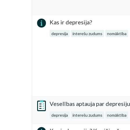
Kas ir depresija?
depresija
interešu zudums
nomāktība
Veselības aptauja par depresiju
depresija
interešu zudums
nomāktība