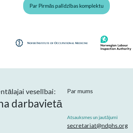
Par Pirmās palīdzības komplektu
tālajai veselībai:
Par mums
na darbavietā
Atsauksmes un jautājumi
secretariat@ndphs.org