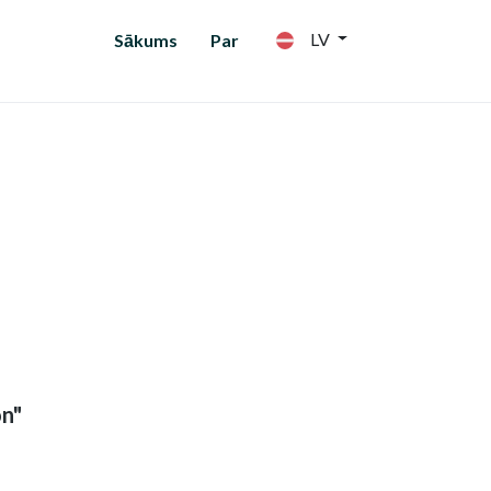
LV
Sākums
Par
on"