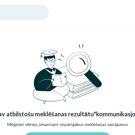
v atbilstošu meklēšanas rezultātu"kommunikasj
Mēģiniet vēlreiz, izmantojot vispārīgākus meklēšanas vaicājumus