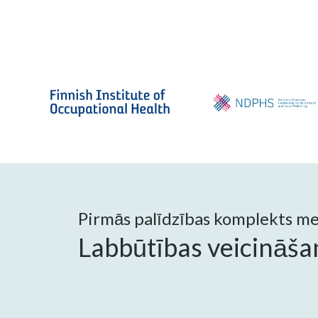
Pirmās palīdzības komplekts men
Labbūtības veicināša