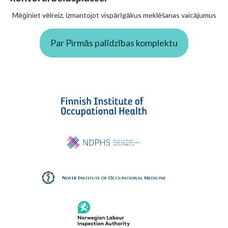
Mēģiniet vēlreiz, izmantojot vispārīgākus meklēšanas vaicājumus
Par Pirmās palīdzības komplektu