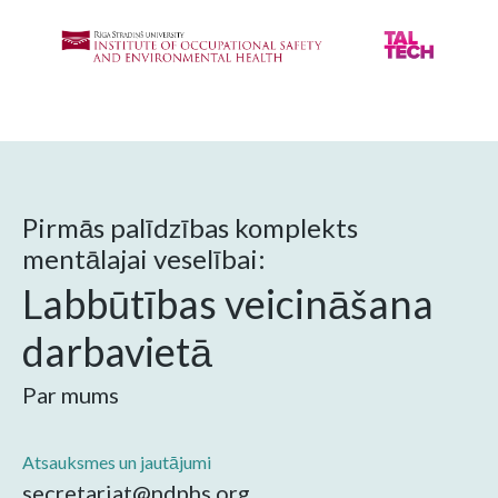
Pirmās palīdzības komplekts
mentālajai veselībai:
Labbūtības veicināšana
darbavietā
Par mums
Atsauksmes un jautājumi
secretariat@ndphs.org