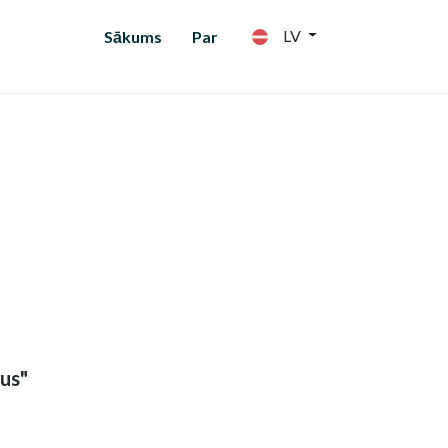
LV
Sākums
Par
sus"