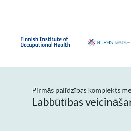
Pirmās palīdzības komplekts men
Labbūtības veicināša