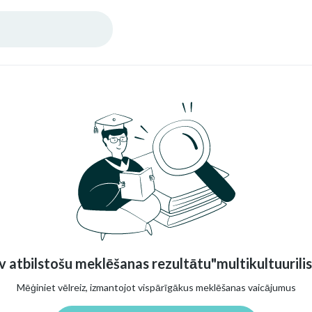
 atbilstošu meklēšanas rezultātu"multikultuurili
Mēģiniet vēlreiz, izmantojot vispārīgākus meklēšanas vaicājumus