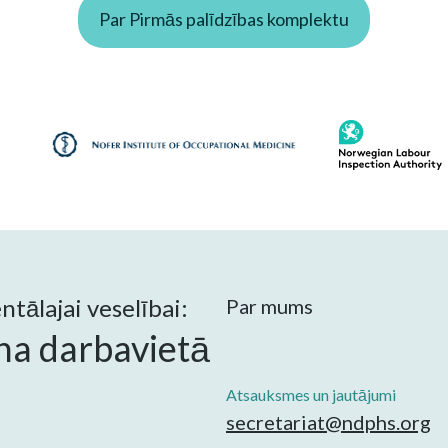
Par Pirmās palīdzības komplektu
tālajai veselībai:
Par mums
na darbavietā
Atsauksmes un jautājumi
secretariat@ndphs.org