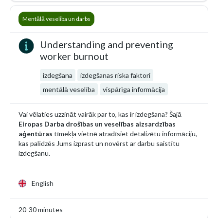
Mentālā veselība un darbs
Understanding and preventing
worker burnout
izdegšana
izdegšanas riska faktori
mentālā veselība
vispārīga informācija
Vai vēlaties uzzināt vairāk par to, kas ir izdegšana? Šajā
Eiropas Darba drošības un veselības aizsardzības
aģentūras
tīmekļa vietnē atradīsiet detalizētu informāciju,
kas palīdzēs Jums izprast un novērst ar darbu saistītu
izdegšanu.
English
20-30 minūtes