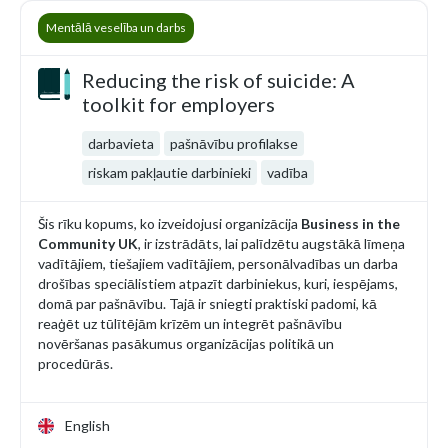
Mentālā veselība un darbs
Reducing the risk of suicide: A
toolkit for employers
darbavieta
pašnāvību profilakse
riskam pakļautie darbinieki
vadība
Šis rīku kopums, ko izveidojusi organizācija
Business in the
Community UK
, ir izstrādāts, lai palīdzētu augstākā līmeņa
vadītājiem, tiešajiem vadītājiem, personālvadības un darba
drošības speciālistiem atpazīt darbiniekus, kuri, iespējams,
domā par pašnāvību. Tajā ir sniegti praktiski padomi, kā
reaģēt uz tūlītējām krīzēm un integrēt pašnāvību
novēršanas pasākumus organizācijas politikā un
procedūrās.
English