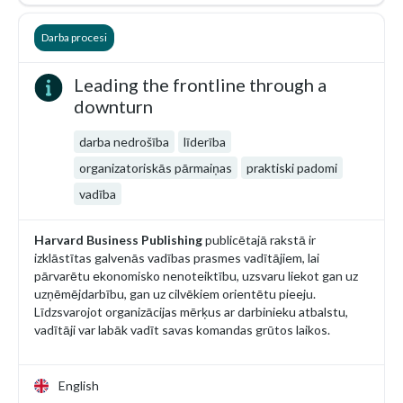
Darba procesi
Leading the frontline through a
downturn
darba nedrošība
līderība
organizatoriskās pārmaiņas
praktiski padomi
vadība
Harvard Business Publishing
publicētajā rakstā ir
izklāstītas galvenās vadības prasmes vadītājiem, lai
pārvarētu ekonomisko nenoteiktību, uzsvaru liekot gan uz
uzņēmējdarbību, gan uz cilvēkiem orientētu pieeju.
Līdzsvarojot organizācijas mērķus ar darbinieku atbalstu,
vadītāji var labāk vadīt savas komandas grūtos laikos.
English