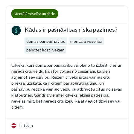
Mentālā veselība un darbs
Kādas ir pašnāvības riska pazīmes?
domas par pašnāvību
mentālā veselība
palīdzēt līdzcilvēkam
Cilvēks, kurš domā par pašnāvību vai plāno to izdarīt, cieš un
neredz citu veidu, kā atbrīvoties no ciešanām, kā vien
atņemot sev dzīvību. Reizēm cilvēks jūtas vainīgs citu
priekšā, uzskata, ka ir citiem par apgrūtinājumu, un
pašnāvību redz kā vienīgo veidu, lai atbrīvotu citus no savas
klātbūtnes. Gandrīz vienmēr cilvēks iekšēji patiesībā
nevēlas mirt, bet neredz citu izeju, kā atvieglot dzīvi sev vai
citiem.
Latvian