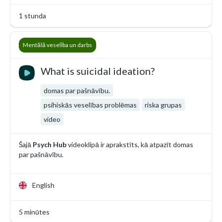
1 stunda
Mentālā veselība un darbs
What is suicidal ideation?
domas par pašnāvību.
psihiskās veselības problēmas
riska grupas
video
Šajā
Psych Hub
videoklipā ir aprakstīts, kā atpazīt domas
par pašnāvību.
English
5 minūtes