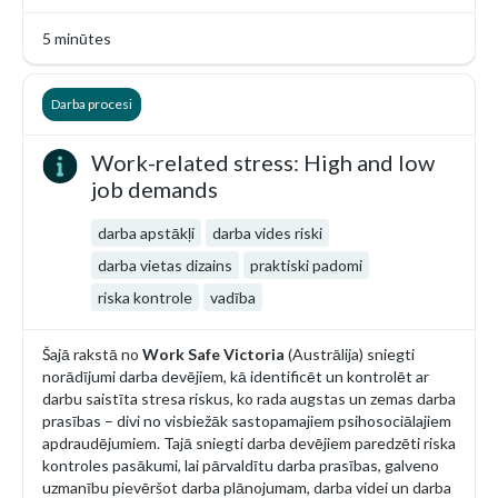
5 minūtes
Darba procesi
Work-related stress: High and low
job demands
darba apstākļi
darba vides riski
darba vietas dizains
praktiski padomi
riska kontrole
vadība
Šajā rakstā no
Work Safe Victoria
(Austrālija) sniegti
norādījumi darba devējiem, kā identificēt un kontrolēt ar
darbu saistīta stresa riskus, ko rada augstas un zemas darba
prasības – divi no visbiežāk sastopamajiem psihosociālajiem
apdraudējumiem. Tajā sniegti darba devējiem paredzēti riska
kontroles pasākumi, lai pārvaldītu darba prasības, galveno
uzmanību pievēršot darba plānojumam, darba videi un darba