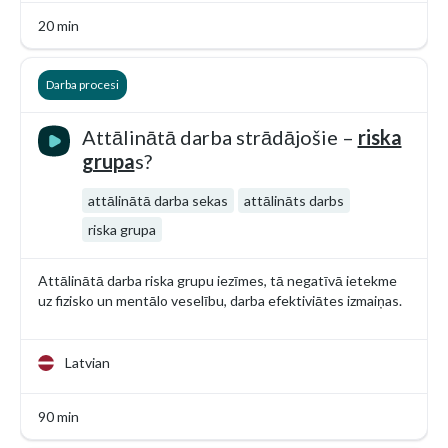
20 min
Darba procesi
Attālinātā darba strādājošie –
riska
grupa
s?
attālinātā darba sekas
attālināts darbs
riska grupa
Attālinātā darba riska grupu iezīmes, tā negatīvā ietekme
uz fizisko un mentālo veselību, darba efektiviātes izmaiņas.
Latvian
90 min