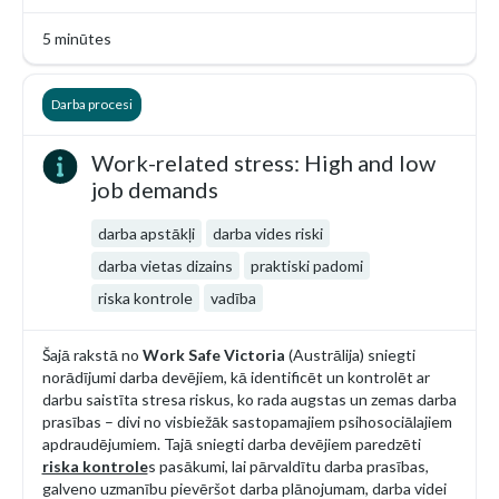
5 minūtes
Darba procesi
Work-related stress: High and low
job demands
darba apstākļi
darba vides riski
darba vietas dizains
praktiski padomi
riska kontrole
vadība
Šajā rakstā no
Work Safe Victoria
(Austrālija) sniegti
norādījumi darba devējiem, kā identificēt un kontrolēt ar
darbu saistīta stresa riskus, ko rada augstas un zemas darba
prasības – divi no visbiežāk sastopamajiem psihosociālajiem
apdraudējumiem. Tajā sniegti darba devējiem paredzēti
riska kontrole
s pasākumi, lai pārvaldītu darba prasības,
galveno uzmanību pievēršot darba plānojumam, darba videi