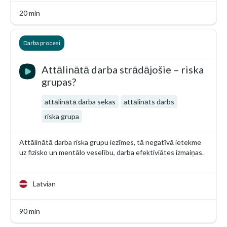
20 min
Darba procesi
Attālinātā darba strādājošie – riska
grupas?
attālinātā darba sekas
attālināts darbs
riska grupa
Attālinātā darba riska grupu iezīmes, tā negatīvā ietekme
uz fizisko un mentālo veselību, darba efektiviātes izmaiņas.
Latvian
90 min