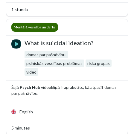
1 stunda
Mentālā veselība un darbs
What is suicidal ideation?
domas par pašnāvību.
psihiskās veselības problēmas
riska grupas
video
Šajā
Psych Hub
videoklipā ir aprakstīts, kā atpazīt domas
par pašnāvību.
English
5 minūtes