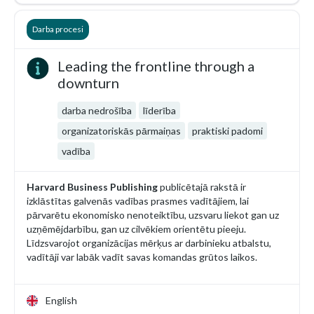
Darba procesi
Leading the frontline through a
downturn
darba nedrošība
līderība
organizatoriskās pārmaiņas
praktiski padomi
vadība
Harvard Business Publishing
publicētajā rakstā ir
izklāstītas galvenās vadības prasmes vadītājiem, lai
pārvarētu ekonomisko nenoteiktību, uzsvaru liekot gan uz
uzņēmējdarbību, gan uz cilvēkiem orientētu pieeju.
Līdzsvarojot organizācijas mērķus ar darbinieku atbalstu,
vadītāji var labāk vadīt savas komandas grūtos laikos.
English