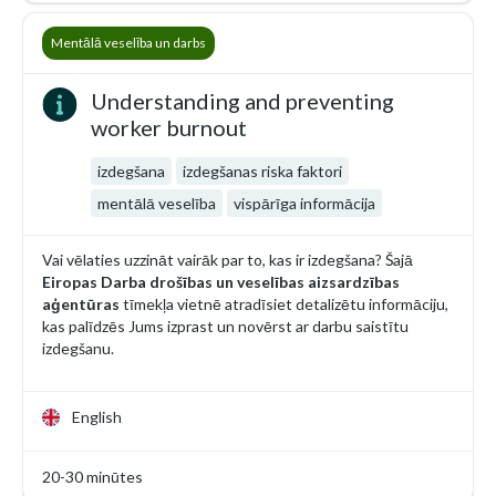
Mentālā veselība un darbs
Understanding and preventing
worker burnout
izdegšana
izdegšanas riska faktori
mentālā veselība
vispārīga informācija
Vai vēlaties uzzināt vairāk par to, kas ir izdegšana? Šajā
Eiropas Darba drošības un veselības aizsardzības
aģentūras
tīmekļa vietnē atradīsiet detalizētu informāciju,
kas palīdzēs Jums izprast un novērst ar darbu saistītu
izdegšanu.
English
20-30 minūtes