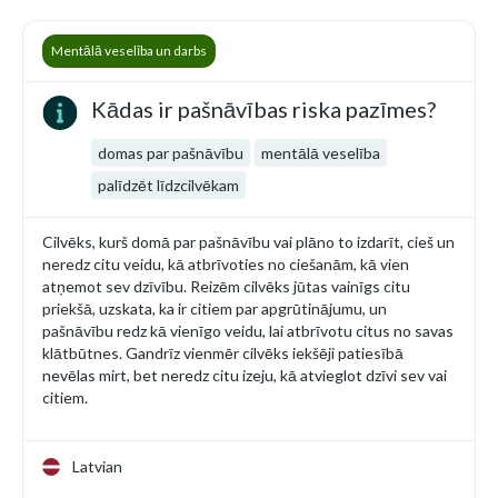
Mentālā veselība un darbs
Kādas ir pašnāvības riska pazīmes?
domas par pašnāvību
mentālā veselība
palīdzēt līdzcilvēkam
Cilvēks, kurš domā par pašnāvību vai plāno to izdarīt, cieš un
neredz citu veidu, kā atbrīvoties no ciešanām, kā vien
atņemot sev dzīvību. Reizēm cilvēks jūtas vainīgs citu
priekšā, uzskata, ka ir citiem par apgrūtinājumu, un
pašnāvību redz kā vienīgo veidu, lai atbrīvotu citus no savas
klātbūtnes. Gandrīz vienmēr cilvēks iekšēji patiesībā
nevēlas mirt, bet neredz citu izeju, kā atvieglot dzīvi sev vai
citiem.
Latvian