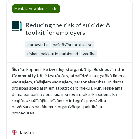
Mentālā veselība un darbs
Reducing the risk of suicide: A
toolkit for employers
darbavieta
pašnāvību profilakse
riskam pakļautie darbinieki
vadība
Šis rīku kopums, ko izveidojusi organizācija
Business in the
Community UK
, ir izstrādāts, lai palīdzētu augstākā līmeņa
vadītājiem, tiešajiem vadītājiem, personālvadības un darba
drošības speciālistiem atpazīt darbiniekus, kuri, iespējams,
domā par pašnāvību. Tajā ir sniegti praktiski padomi, kā
reaģēt uz tūlītējām krīzēm un integrēt pašnāvību
novēršanas pasākumus organizācijas politikā un
procedūrās.
English