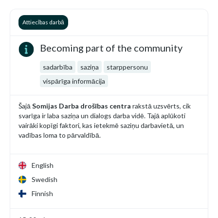
Attiecības darbā
Becoming part of the community
sadarbība
saziņa
starppersonu
vispārīga informācija
Šajā
Somijas Darba drošības centra
rakstā uzsvērts, cik
svarīga ir laba saziņa un dialogs darba vidē. Tajā aplūkoti
vairāki kopīgi faktori, kas ietekmē saziņu darbavietā, un
vadības loma to pārvaldībā.
English
Swedish
Finnish