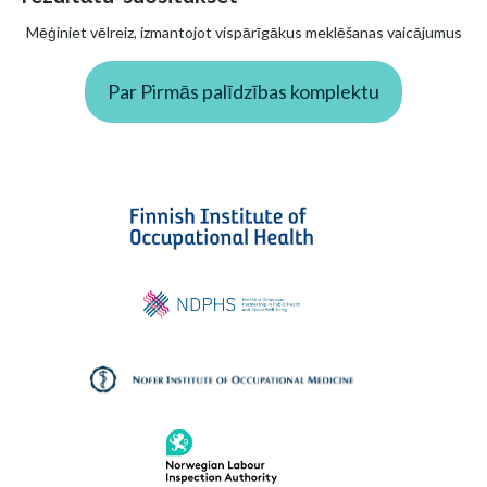
Mēģiniet vēlreiz, izmantojot vispārīgākus meklēšanas vaicājumus
Par Pirmās palīdzības komplektu