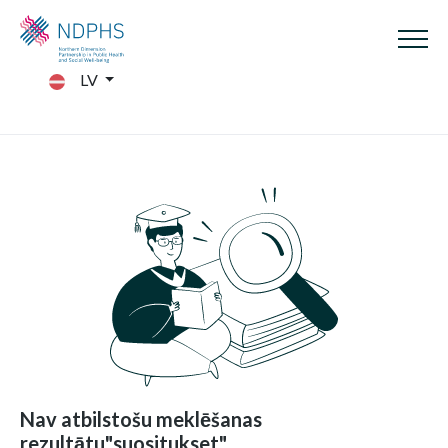
LV
Nav atbilstošu meklēšanas
rezultātu"suositukset"