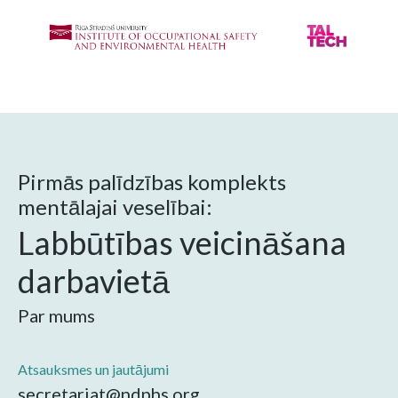
Pirmās palīdzības komplekts
mentālajai veselībai:
Labbūtības veicināšana
darbavietā
Par mums
Atsauksmes un jautājumi
secretariat@ndphs.org