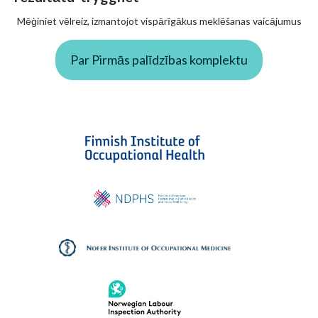
Mēģiniet vēlreiz, izmantojot vispārīgākus meklēšanas vaicājumus
Par Pirmās palīdzības komplektu