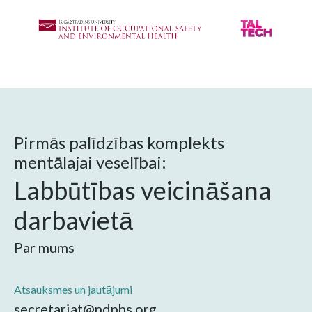
Pirmās palīdzības komplekts
mentālajai veselībai:
Labbūtības veicināšana
darbavietā
Par mums
Atsauksmes un jautājumi
secretariat@ndphs.org