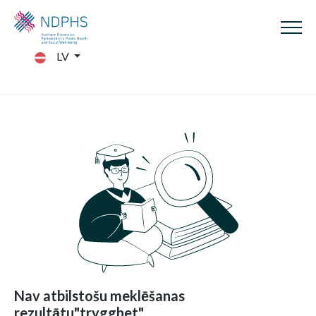
LV
Nav atbilstošu meklēšanas
rezultātu"trygghet"