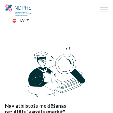
LV
Nav atbilstošu meklēšanas
rezultātu"varoitusmerkit"