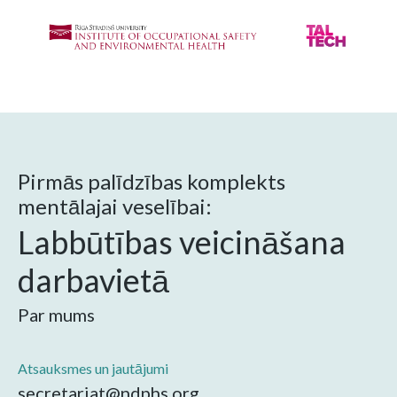
Pirmās palīdzības komplekts
mentālajai veselībai:
Labbūtības veicināšana
darbavietā
Par mums
Atsauksmes un jautājumi
secretariat@ndphs.org