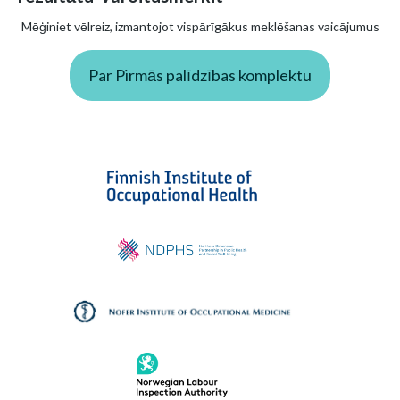
Mēģiniet vēlreiz, izmantojot vispārīgākus meklēšanas vaicājumus
Par Pirmās palīdzības komplektu