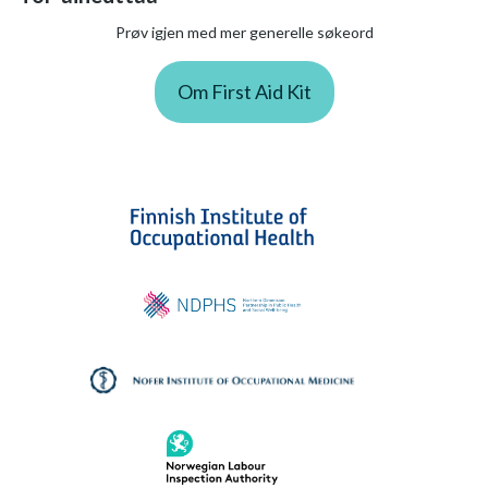
Prøv igjen med mer generelle søkeord
Om First Aid Kit