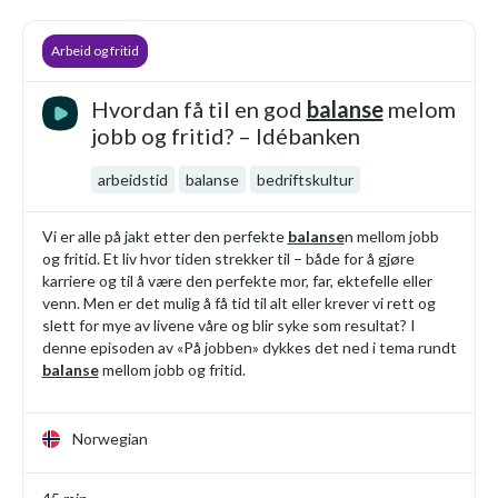
Arbeid og fritid
Hvordan få til en god
balanse
melom
jobb og fritid? – Idébanken
arbeidstid
balanse
bedriftskultur
Vi er alle på jakt etter den perfekte
balanse
n mellom jobb
og fritid. Et liv hvor tiden strekker til – både for å gjøre
karriere og til å være den perfekte mor, far, ektefelle eller
venn. Men er det mulig å få tid til alt eller krever vi rett og
slett for mye av livene våre og blir syke som resultat? I
denne episoden av «På jobben» dykkes det ned i tema rundt
balanse
mellom jobb og fritid.
Norwegian