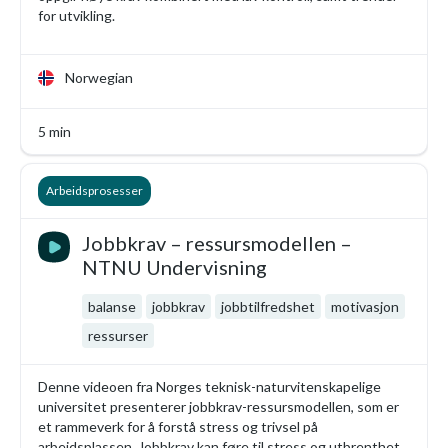
for utvikling.
Norwegian
5 min
Arbeidsprosesser
Jobbkrav – ressursmodellen –
NTNU Undervisning
balanse
jobbkrav
jobbtilfredshet
motivasjon
ressurser
Denne videoen fra Norges teknisk-naturvitenskapelige
universitet presenterer jobbkrav-ressursmodellen, som er
et rammeverk for å forstå stress og trivsel på
arbeidsplassen. Jobbkrav kan føre til stress og utbrenthet