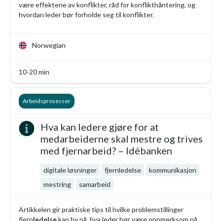
være effektene av konflikter, råd for konflikthåntering, og
hvordan leder bør forholde seg til konflikter.
Norwegian
10-20 min
Arbeidsprosesser
Hva kan ledere gjøre for at
medarbeiderne skal mestre og trives
med fjernarbeid? – Idébanken
digitale løsninger
fjernledelse
kommunikasjon
mestring
samarbeid
Artikkelen gir praktiske tips til hvilke problemstillinger
fjern
ledelse
kan by på, hva leder bør være oppmerksom på