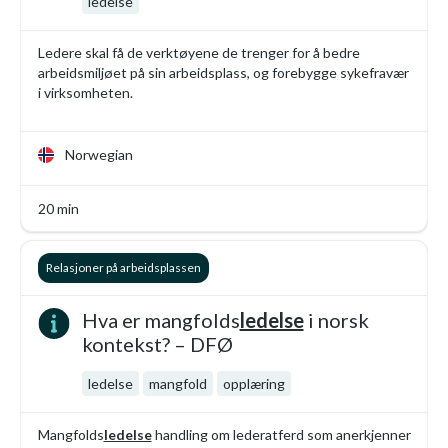
ledelse
Ledere skal få de verktøyene de trenger for å bedre
arbeidsmiljøet på sin arbeidsplass, og forebygge sykefravær
i virksomheten.
Norwegian
20 min
Relasjoner på arbeidsplassen
Hva er mangfolds
ledelse
i norsk
kontekst? – DFØ
ledelse
mangfold
opplæring
Mangfolds
ledelse
handling om lederatferd som anerkjenner