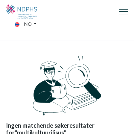
NO
Ingen matchende søkeresultater
for"multikultuurilisus"