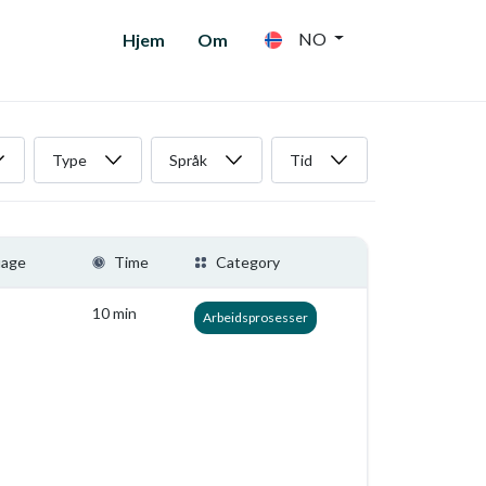
NO
Hjem
Om
Type
Språk
Tid
uage
Time
Category
10 min
Arbeidsprosesser