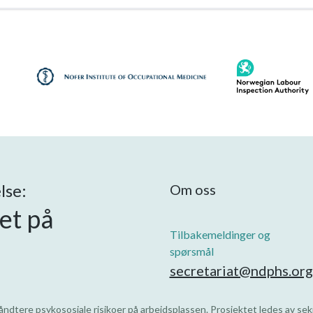
lse:
Om oss
øet på
Tilbakemeldinger og
spørsmål
secretariat@ndphs.org
åndtere psykososiale risikoer på arbeidsplassen. Prosjektet ledes av se