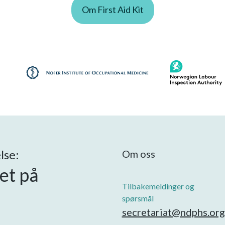
Om First Aid Kit
lse:
Om oss
øet på
Tilbakemeldinger og
spørsmål
secretariat@ndphs.org