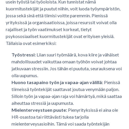
usein työstä tai työoloista. Kun tunnistat nämä
kuormitustekijät ja puutut niihin, voit luoda työympäristön,
jossa sekä sinä että tiimisi voitte paremmin. Pienissä
yrityksissä ja organisaatioissa, joissa resurssit voivat olla
rajalliset ja työn vaatimukset korkeat, tietyt
psykososiaaliset kuormitustekijät ovat erityisen yleisiä.
Tällaisia ovat esimerkiksi:
Työstressi:
Liian suuri työmäärä, kova kiire ja vähäiset
mahdollisuudet vaikuttaa omaan työhön voivat johtaa
jatkuvaan stressiin. Jos tähän ei puututa, seurauksena voi
olla uupumus.
Huono tasapaino työn ja vapaa-ajan välillä:
Pienissä
tiimeissä työntekijät saattavat joutua venymään paljon.
Silloin työn ja vapaa-ajan raja voi hämärtyä, mikä saattaa
aiheuttaa stressiä ja uupumusta.
Mielenterveystuen puute:
Pienyrityksissä ei aina ole
HR-osastoa tai riittävästi tukea tarjolla
mielenterveysasioihin. Tämä voi saada työntekijän