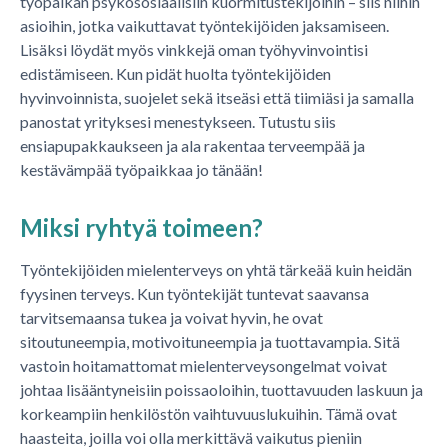
työpaikan psykososiaalisiin kuormitustekijöihin – siis niihin
asioihin, jotka vaikuttavat työntekijöiden jaksamiseen.
Lisäksi löydät myös vinkkejä oman työhyvinvointisi
edistämiseen. Kun pidät huolta työntekijöiden
hyvinvoinnista, suojelet sekä itseäsi että tiimiäsi ja samalla
panostat yrityksesi menestykseen. Tutustu siis
ensiapupakkaukseen ja ala rakentaa terveempää ja
kestävämpää työpaikkaa jo tänään!
Miksi ryhtyä toimeen?
Työntekijöiden mielenterveys on yhtä tärkeää kuin heidän
fyysinen terveys. Kun työntekijät tuntevat saavansa
tarvitsemaansa tukea ja voivat hyvin, he ovat
sitoutuneempia, motivoituneempia ja tuottavampia. Sitä
vastoin hoitamattomat mielenterveysongelmat voivat
johtaa lisääntyneisiin poissaoloihin, tuottavuuden laskuun ja
korkeampiin henkilöstön vaihtuvuuslukuihin. Tämä ovat
haasteita, joilla voi olla merkittävä vaikutus pieniin