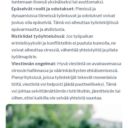
tuntemaan itsensä yksinäiseksi tai avuttomaksi.
Epäselvät roolit ja odotukset:
Pienissä ja
dynaamisissa tiimeissä työnkuvat ja odotukset voivat
joskus olla epäselviä. Tämä voi aiheuttaa työntekijöissä
epävarmuutta ja ahdistusta.
Ristiriidat työyhteisössä:
Jos työpaikan
erimielisyyksiin ja konflikteihin ei puututa kunnolla, ne
voivat aiheuttaa stressiä, vähentää yhteistyötä ja pilata
työilmapiirin.
Viestinnän ongelmat:
Hyvä viestintä on avainasemassa
stressin hallinnassa ja väärinkäsitysten ehkäisemisessä.
Pienyrityksissä, joissa työntekijät tekevät monenlaisia
töitä, viestintä voi helposti jäädä puutteelliseksi. Tämä
voi johtaa selvittämättömiin ristiriitoihin, jännitteisiin tai
siihen, ettei kaikilla ole selvää yhteistä suuntaa.