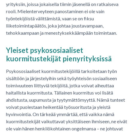
yrityksiin, joissa jokaisella tiimin jäsenellä on ratkaiseva
rooli. Mielenterveyteen panostaminen ei ole vain
työntekijöistä välittämistä, vaan se on fiksu
liiketoimintapäätös, joka johtaa joustavampaan,
tehokkaampaan ja menestyksekkäämpään toimintaan.
Yleiset psykososiaaliset
kuormitustekijät pienyrityksissä
Psykososiaaliset kuormitustekijöillä tarkoitetaan työn
sisältöön ja järjestelyihin sekä työyhteisön sosiaaliseen
toimivuuteen liittyviä tekijöitä, jotka voivat aiheuttaa
haitallista kuormitusta. Tällainen kuormitus voi lisätä
ahdistusta, uupumusta ja tyytymättömyyttä. Nämä tunteet
voivat puolestaan heikentää työsuoritusta ja yleistä
hyvinvointia. On tärkeää ymmärtää, että vaikka nämä
kuormitustekijät vaikuttavat yksittäiseen ihmiseen, ne eivät
ole vain hänen henkilökohtainen ongelmansa – ne johtuvat