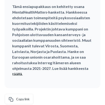
Tämä ensiapupakkaus on kehitetty osana
MentalHealthMatters-
hanketta. Hankkeessa
ehdotetaan toimenpiteitä psykososiaalisten
kuormitustekijöiden käsittelemiseksi
työpaikoilla. Projektin johtava kumppani on
Pohjoisen ulottuvuuden kansanterveys- ja
sociaalialan kumppanuuden sihteeristö. Muut
kumppanit tulevat Virosta, Suomesta,
Latviasta, Norjasta ja Puolasta. Hanke on
Euroopan unionin osarahoittama, ja se saa
rahoitustukea Interreg Itämeren alueen
ohjelmasta 2021-2027. Lue lisää hankkeesta
täällä
.
Copy link